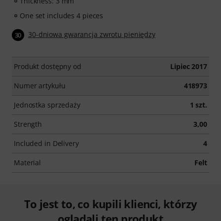
Thickness: 3 mm
One set includes 4 pieces
30-dniowa gwarancja zwrotu pieniędzy
30
Produkt dostępny od
Lipiec 2017
Numer artykułu
418973
Jednostka sprzedaży
1 szt.
Strength
3,00
Included in Delivery
4
Material
Felt
To jest to, co kupili klienci, którzy
oglądali ten produkt