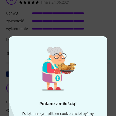
Tina s 24.06.2021
uchwyt
żywotność
wykończenie
I would buy them again anytime.
1
0
ZGŁOŚ NADUŻYCIE
Pokaż oryginał
Nie nadaje się do ukulele
L
Light'UP! 21.03.2020
uchwyt
Podane z miłością!
żywotność
Dzięki naszym plikom cookie chcielibyśmy