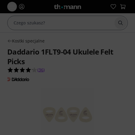
Rozpoc
Kostki specjalne
Daddario 1FLT9-04 Ukulele Felt
Picks
4.1 na 5 gwiazdek z 36 ocen klientów
(
36
)