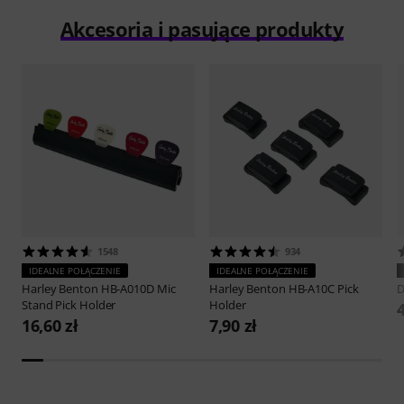
Akcesoria i pasujące produkty
1548
934
IDEALNE POŁĄCZENIE
IDEALNE POŁĄCZENIE
Harley Benton
HB-A010D Mic
Harley Benton
HB-A10C Pick
D
Stand Pick Holder
Holder
4
16,60 zł
7,90 zł