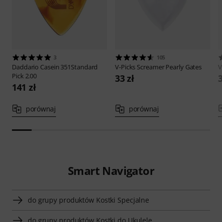
3
105
Daddario
Casein 351Standard
V-Picks
Screamer Pearly Gates
V
Pick 2.00
33 zł
3
141 zł
porównaj
porównaj
Smart Navigator
do grupy produktów Kostki Specjalne
do grupy produktów Kostki do Ukulele