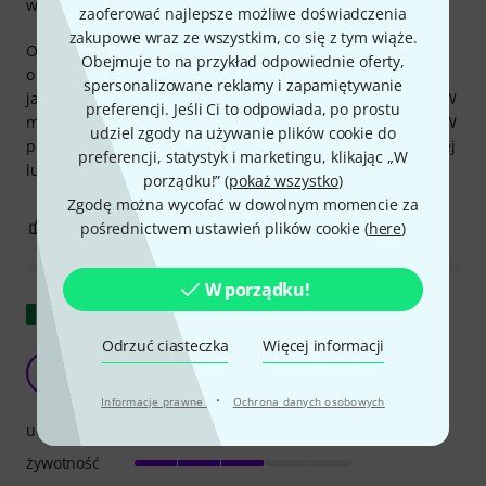
wykończenie
zaoferować najlepsze możliwe doświadczenia
zakupowe wraz ze wszystkim, co się z tym wiąże.
Ostrzeżenie: Pomimo dobrej jakości wykonania, te kostki są
Obejmuje to na przykład odpowiednie oferty,
o wiele za grube i sztywne dla ukulele (ma się wrażenie,
spersonalizowane reklamy i zapamiętywanie
jakbyś rozdzierał struny^^). Może spróbuję grać na basie. W
preferencji. Jeśli Ci to odpowiada, po prostu
międzyczasie spróbuję udoskonalić jeden, żeby zobaczyć. W
udziel zgody na używanie plików cookie do
przeciwnym razie możesz wykonać kilofy ze skrawków mniej
preferencji, statystyk i marketingu, klikając „W
lub bardziej elastycznej skóry, co sprawdza się dobrze.
porządku!” (
pokaż wszystko
)
Zgodę można wycofać w dowolnym momencie za
2
0
pośrednictwem ustawień plików cookie (
here
)
ZGŁOŚ NADUŻYCIE
W porządku!
Pokaż oryginał
Odrzuć ciasteczka
Więcej informacji
podkręcają głośność bardzo mocno
A
AstorP 03.07.2020
·
Informacje prawne
Ochrona danych osobowych
uchwyt
żywotność