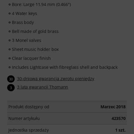
Bore: Large 11.94 mm (0.466")
4 Water keys
Brass body
Bell made of gold brass
3 Monel valves
Sheet music holder box
Clear lacquer finish
Includes Lightcase with fibreglass shell and backpack
30-dniowa gwarancja zwrotu pieniędzy
30
3 lata gwarancji Thomann
3
Produkt dostępny od
Marzec 2018
Numer artykułu
423570
Jednostka sprzedaży
1 szt.