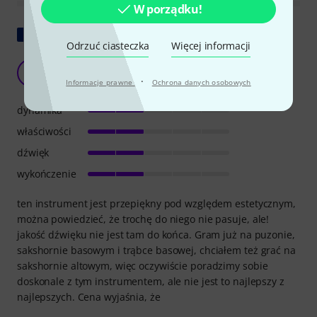
W porządku!
Pokaż oryginał
Odrzuć ciasteczka
Więcej informacji
bardzo piękny instrument, ale!
G
gillson.. 21.01.2020
·
Informacje prawne
Ochrona danych osobowych
dynamika
właściwości
dźwięk
wykończenie
ten instrument jest przepiękny pod względem estetycznym,
można powiedzieć, że trochę do niego nie pasuje, ale!
jakość dźwięku nie jest tam do końca. Gram już na puzonie,
sakshornie basowym i trąbce basowej, chciałem też grać na
sakshornie altowym, więc oczywiście poradzimy sobie
doskonale z tym instrumentem, ale nie jest to najlepszy z
najlepszych. Cena wyjaśnia, że