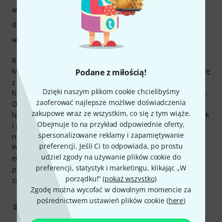
właściwości
dźwięk
wykończenie
Róg jest używany w orkiestrach dętych i zespołach dętych.
Ma bardzo ładne, miękkie brzmienie i dobrze komponuje się
Podane z miłością!
z brzmieniem orkiestry dętej (442 Hz). Instrument bardzo
Dzięki naszym plikom cookie chcielibyśmy
harmonijnie współpracuje z moim ustnikiem (Alliance WFM-
zaoferować najlepsze możliwe doświadczenia
OF2 Alto Horn GR). Pokrowiec na klakson jest stosunkowo
zakupowe wraz ze wszystkim, co się z tym wiąże.
lekki i można go używać zarówno z paskiem do noszenia, jak
Obejmuje to na przykład odpowiednie oferty,
i paskami plecaka. Wada: spust jest umiejscowiony
spersonalizowane reklamy i zapamiętywanie
niewygodnie, co utrudnia dostęp do klucza wodnego.
preferencji. Jeśli Ci to odpowiada, po prostu
Posrebrzanie sprawia, że instrument wygląda bardzo
udziel zgody na używanie plików cookie do
elegancko i wysokiej jakości. Gram na tym rogu od
preferencji, statystyk i marketingu, klikając „W
października i jestem bardzo zadowolony. Gorąco polecam
porządku!” (
pokaż wszystko
)
za tę cenę.
Zgodę można wycofać w dowolnym momencie za
pośrednictwem ustawień plików cookie (
here
)
2
0
ZGŁOŚ NADUŻYCIE