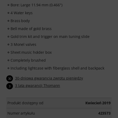
Bore: Large 11.94 mm (0.466")
4 Water keys
Brass body
Bell made of gold brass
Gold trim kit and trigger on main tuning slide
3 Monel valves
Sheet music holder box
Completely brushed
Including lightcase with fiberglass shell and backpack
30-dniowa gwarancja zwrotu pieniędzy
30
3 lata gwarancji Thomann
3
Produkt dostępny od
Kwiecień 2019
Numer artykułu
423573