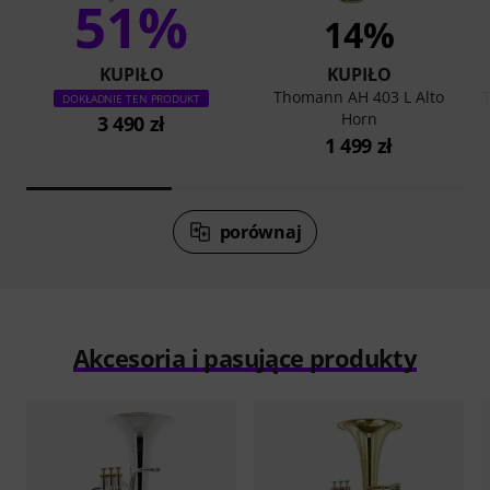
51%
14%
KUPIŁO
KUPIŁO
Thomann AH 403 L Alto
DOKŁADNIE TEN PRODUKT
Horn
3 490 zł
1 499 zł
porównaj
Akcesoria i pasujące produkty