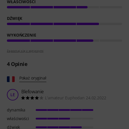
WŁAŚCIWOŚCI
DŹWIĘK
WYKOŃCZENIE
Zapoznaj się z wytyczymi
4
Opinie
Pokaż oryginał
Blefowanie
LE
L'amateur Euphodan 24.02.2022
dynamika
właściwości
dźwięk