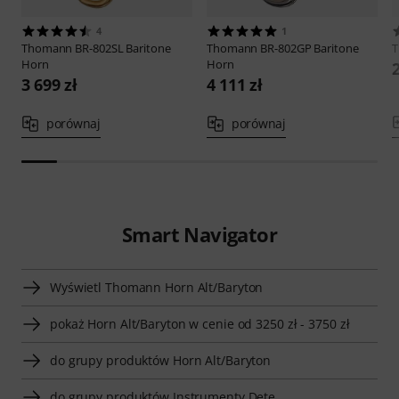
4
1
Thomann
BR-802SL Baritone
Thomann
BR-802GP Baritone
Horn
Horn
2
3 699 zł
4 111 zł
porównaj
porównaj
Smart Navigator
Wyświetl Thomann Horn Alt/Baryton
pokaż Horn Alt/Baryton w cenie od 3250 zł - 3750 zł
do grupy produktów Horn Alt/Baryton
do grupy produktów Instrumenty Dęte