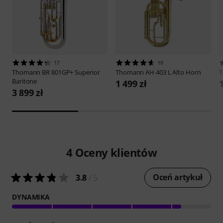
17
18
Thomann
BR 801GP+ Superior
Thomann
AH 403 L Alto Horn
Baritone
1 499 zł
1
3 899 zł
4
Oceny klientów
Oceń artykuł
3.8
/ 5
DYNAMIKA