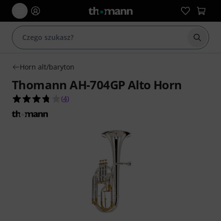
Rozpoc
Horn alt/baryton
Thomann AH-704GP Alto Horn
3.8 na 5 gwiazdek z 4 ocen klientów
(
4
)