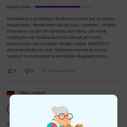
wykończenie
Porównanie z produktami konkurencyjnymi jest po prostu
niesamowite. Porównałem każdą nutę z tunerem i altówka
Thomanna nie jest ani bardziej nastrojona, ani mniej
rozstrojona niż altówka Bessona. Dźwięk jest nieco
wyraźniejszy, ale pozostaje okrągły i ciepły. NAJWYŻSZY
stosunek jakości do ceny. Będziemy musieli po prostu
spojrzeć na to wszystko w kontekście długowieczności.
3
0
ZGŁOŚ NADUŻYCIE
Pokaż oryginał
Świetny stosunek jakości do ceny
BR
Bine R. 27.12.2019
dynamika