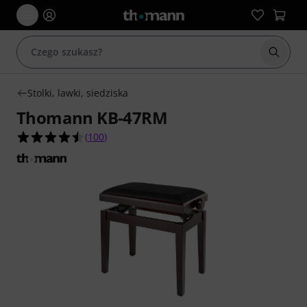
Rozpoc
Stolki, lawki, siedziska
Thomann KB-47RM
4.5 na 5 gwiazdek z 100 ocen klientów
(
100
)