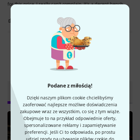
for this price, I really can't complain. It's a decent bench.
0
0
ZGŁOŚ NADUŻYCIE
Wszystkie oceny
Czy wiesz że?
Podane z miłością!
Dokumenty do
Wszystko
Poradniki
pobrania
Dzięki naszym plikom cookie chcielibyśmy
zaoferować najlepsze możliwe doświadczenia
zakupowe wraz ze wszystkim, co się z tym wiąże.
Obejmuje to na przykład odpowiednie oferty,
spersonalizowane reklamy i zapamiętywanie
preferencji. Jeśli Ci to odpowiada, po prostu
udziel zgody na używanie plików cookie do