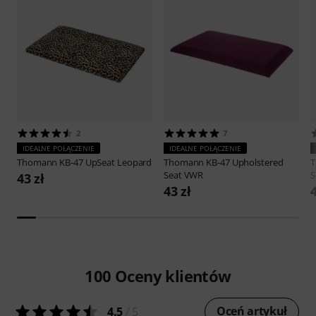
2
7
IDEALNE POŁĄCZENIE
IDEALNE POŁĄCZENIE
Thomann
KB-47 UpSeat Leopard
Thomann
KB-47 Upholstered
Seat VWR
S
43 zł
43 zł
4
100
Oceny klientów
Oceń artykuł
4.5
/ 5