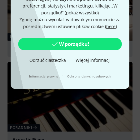
preferencji, statystyk i marketingu, klikając „W
porządku!” (
pokaż wszystko
)
Zgodę można wycofać w dowolnym momencie za
pośrednictwem ustawień plików cookie (
here
)
PORADNIKI
W porządku!
Digital Pianos
Odrzuć ciasteczka
Więcej informacji
·
Informacje prawne
Ochrona danych osobowych
PORADNIKI
Acoustic Piano