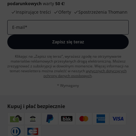
podarunkowych
warty
50 €
!
Inspirujące treści
Oferty
Spostrzeżenia Thomann
E-mail
*
Zapisz się teraz
Klikając na „Zapisz się teraz”, wyrażasz zgodę na otrzymywanie
materialów reklamowych przesyłanych drogą elektroniczną. Możesz
zrezygnować z subskrypcji w dowolnym momencie. Więcej informacji na
temat newslettera można znaleźć w naszych
wytycznych dotyczących
ochrony danych ososbowych
.
* Wymagany
Kupuj i płać bezpiecznie