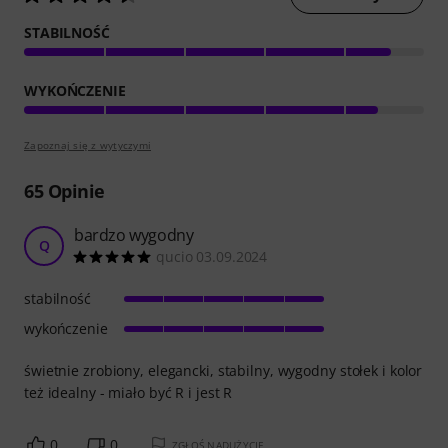
STABILNOŚĆ
WYKOŃCZENIE
Zapoznaj się z wytyczymi
65
Opinie
bardzo wygodny
Q
qucio 03.09.2024
stabilność
wykończenie
świetnie zrobiony, elegancki, stabilny, wygodny stołek i kolor
też idealny - miało być R i jest R
0
0
ZGŁOŚ NADUŻYCIE