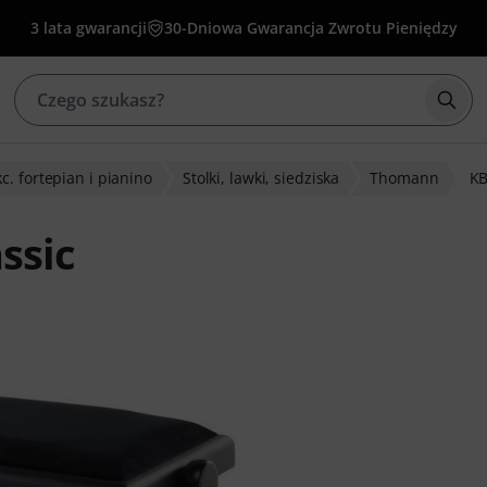
3 lata gwarancji
30-Dniowa Gwarancja Zwrotu Pieniędzy
Rozp
c. fortepian i pianino
Stolki, lawki, siedziska
Thomann
KB
ssic