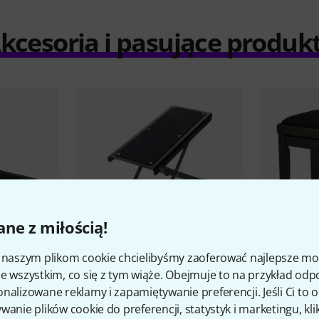
kcesoria i pasujące produk
ne z miłością!
i naszym plikom cookie chcielibyśmy zaoferować najlepsze m
3377
e wszystkim, co się z tym wiąże. Obejmuje to na przykład odp
itar Gigbag
Millenium
Foot Rest
Thomann
K
nalizowane reklamy i zapamiętywanie preferencji. Jeśli Ci to
23,90 zł
299 zł
wanie plików cookie do preferencji, statystyk i marketingu, kli