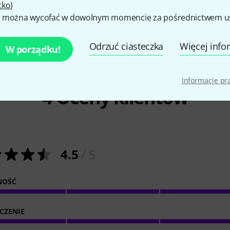
tko
)
 można wycofać w dowolnym momencie za pośrednictwem ust
Odrzuć ciasteczka
Więcej info
W porządku!
Informacje p
4
Oceny klientów
4.5
/ 5
NOŚĆ
CZENIE