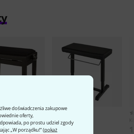
ty
ożliwe doświadczenia zakupowe
1971
25
owiednie oferty,
B-15BM
K&M
14080 Uplift
K
 odpowiada, po prostu udziel zgody
1 190 zł
1
kając „W porządku!” (
pokaż