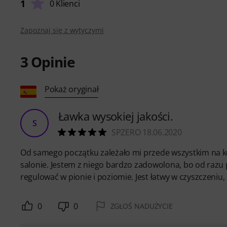
1
0 Klienci
Zapoznaj się z wytyczymi
3
Opinie
Pokaż oryginał
Ławka wysokiej jakości.
S
SPZERO 18.06.2020
Od samego początku zależało mi przede wszystkim na kom
salonie. Jestem z niego bardzo zadowolona, bo od razu 
regulować w pionie i poziomie. Jest łatwy w czyszczeniu,
0
0
ZGŁOŚ NADUŻYCIE