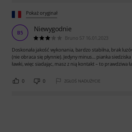
Pokaż oryginał
Niewygodnie
B5
Bruno 57 16.01.2023
Doskonała jakość wykonania, bardzo stabilna, brak luzów
(nie obraca się płynnie). Jedyny minus... pianka siedzis
ławki, więc siadając, masz z nią kontakt – to prawdziwa ła
0
0
ZGŁOŚ NADUŻYCIE