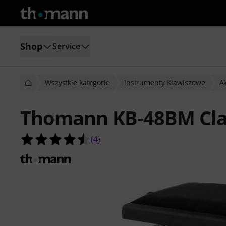
Shop
Service
Wszystkie kategorie
Instrumenty Klawiszowe
Ak
Thomann KB-48BM Cla
4.5 na 5 gwiazdek z 4 ocen klientów
(
4
)