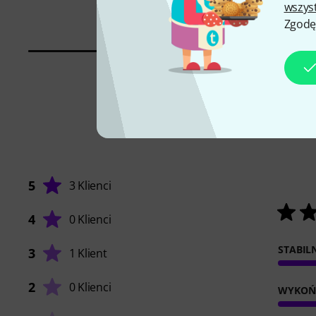
109 zł
wszys
Zgodę
5
3 Klienci
4
0 Klienci
STABIL
3
1 Klient
2
0 Klienci
WYKOŃ