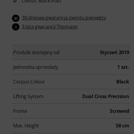
Colour: Black matt
30-dniowa gwarancja zwrotu pieniędzy
30
3 lata gwarancji Thomann
3
Produkt dostępny od
Styczeń 2019
Jednostka sprzedaży
1 szt.
Corpus Colour
Black
Lifting System
Dual Cross Precision
Frame
Screwed
Max. Height
58 cm