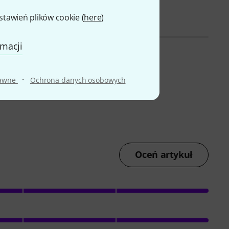
awień plików cookie (
here
)
rmacji
·
rawne
Ochrona danych osobowych
Oceń artykuł