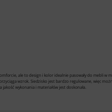
forcie, ale to design i kolor idealnie pasowały do mebli w 
przyciąga wzrok. Siedzisko jest bardzo regulowane, więc możn
 a jakość wykonania i materiałów jest doskonała.