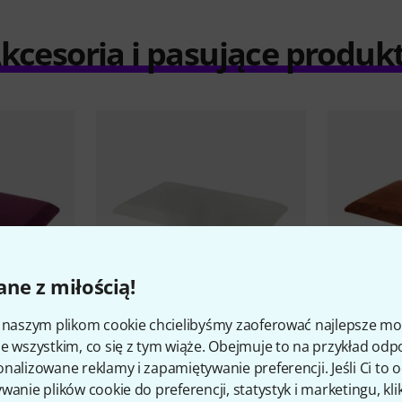
kcesoria i pasujące produk
ne z miłością!
i naszym plikom cookie chcielibyśmy zaoferować najlepsze m
4
e wszystkim, co się z tym wiąże. Obejmuje to na przykład odp
IDEALNE POŁĄCZENIE
IDEALNE PO
nalizowane reklamy i zapamiętywanie preferencji. Jeśli Ci to
olstered
Thomann
KB-47 Upholstered
Thomann
K
wanie plików cookie do preferencji, statystyk i marketingu, kli