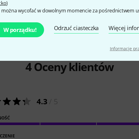
Seat VWH
Seat VBR
tko
)
43 zł
43 zł
 można wycofać w dowolnym momencie za pośrednictwem ust
Odrzuć ciasteczka
Więcej info
W porządku!
Informacje p
4
Oceny klientów
4.3
/ 5
NOŚĆ
CZENIE