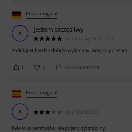
Pokaż oryginał
Jestem szczęśliwy
A
Anonimowy 16.12.2022
Stołek jest bardzo dobrze wykonany. Gorąco polecam.
0
0
ZGŁOŚ NADUŻYCIE
Pokaż oryginał
A
Aquí 28.04.2023
Było kilka wstrząsów, ale pojazd był stabilny.