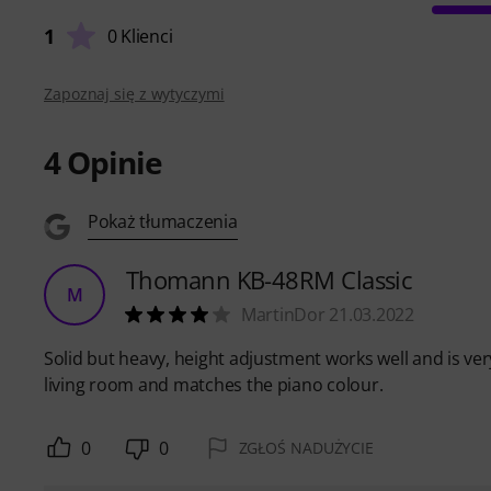
1
0 Klienci
Zapoznaj się z wytyczymi
4
Opinie
Pokaż tłumaczenia
Thomann KB-48RM Classic
M
MartinDor 21.03.2022
Solid but heavy, height adjustment works well and is ve
living room and matches the piano colour.
0
0
ZGŁOŚ NADUŻYCIE