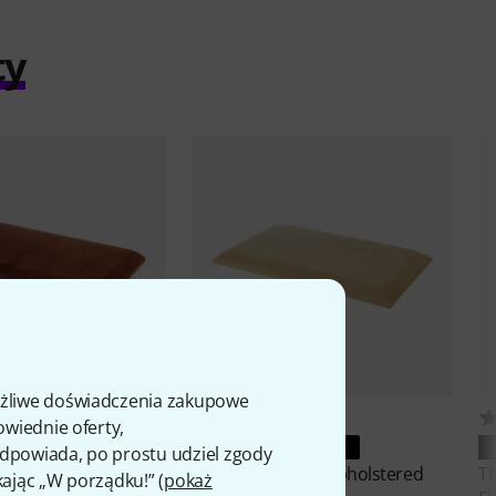
ty
ożliwe doświadczenia zakupowe
4
3
owiednie oferty,
ŁĄCZENIE
IDEALNE POŁĄCZENIE
 odpowiada, po prostu udziel zgody
B-47 Upholstered
Thomann
KB-47 Upholstered
T
kając „W porządku!” (
pokaż