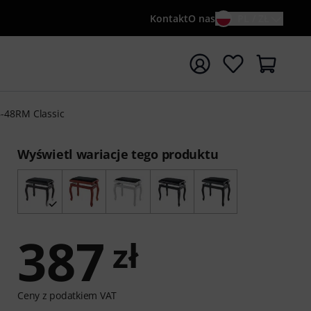
Kontakt
O nas
PL / ZŁ
ocznij wyszukiwanie od słowa kluczowego {searchTerm}
-48RM Classic
Wyświetl wariacje tego produktu
387
zł
Ceny z podatkiem VAT