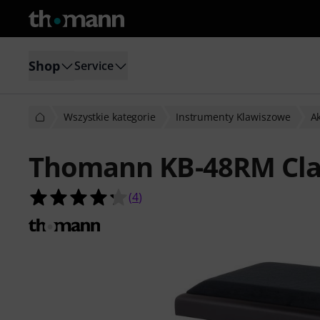
Shop
Service
Wszystkie kategorie
Instrumenty Klawiszowe
Ak
Thomann KB-48RM Cla
4.3 na 5 gwiazdek z 4 ocen klientów
(
4
)