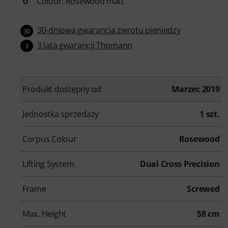
Colour: Rosewood matt
30-dniowa gwarancja zwrotu pieniędzy
30
3 lata gwarancji Thomann
3
Produkt dostępny od
Marzec 2019
Jednostka sprzedaży
1 szt.
Corpus Colour
Rosewood
Lifting System
Dual Cross Precision
Frame
Screwed
Max. Height
58 cm