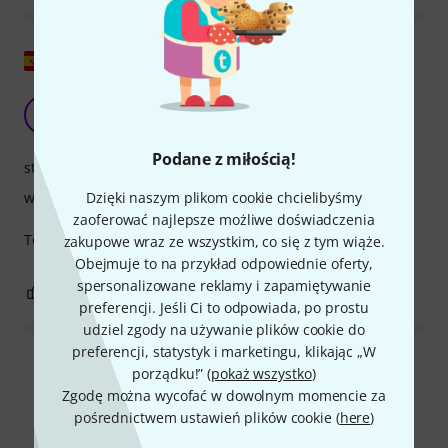
Pokaż oryginał
Mała stabilność
JJ
Javier Jesús 24.09.2012
Podane z miłością!
stabilność
wykończenie
Dzięki naszym plikom cookie chcielibyśmy
zaoferować najlepsze możliwe doświadczenia
To dobry stołek, choć trochę niestabilny.
zakupowe wraz ze wszystkim, co się z tym wiąże.
Obejmuje to na przykład odpowiednie oferty,
spersonalizowane reklamy i zapamiętywanie
1
0
ZGŁOŚ NADUŻYCIE
preferencji. Jeśli Ci to odpowiada, po prostu
udziel zgody na używanie plików cookie do
preferencji, statystyk i marketingu, klikając „W
Wszystkie oceny
porządku!” (
pokaż wszystko
)
Zgodę można wycofać w dowolnym momencie za
pośrednictwem ustawień plików cookie (
here
)