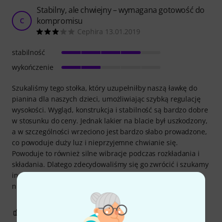
Stabilny, ale chwiejny – wymagana gotowość do
kompromisu
C
Cephira 13.01.2019
stabilność
wykończenie
Szukaliśmy tego stołka, który uzupełniłby naszą ławkę do
pianina dla naszych dzieci, umożliwiając szybką regulację
wysokości. Wygląd, konstrukcja i stabilność są bardzo dobre
w stosunku do ceny. Jednak lakier na blacie był uszkodzony,
a w szczególności wrzeciono jest bardzo słabo prowadzone,
co powoduje duży luz i nieprzyjemne chwianie się.
Powoduje to również silne wibracje podczas rozkładania i
składania. Dlatego zdecydowaliśmy się go zwrócić i szukamy
innej alternatywy. Nie możemy ocenić tapicerki, ponieważ
nie usunęliśmy folii ochronnej.
2
0
ZGŁOŚ NADUŻYCIE