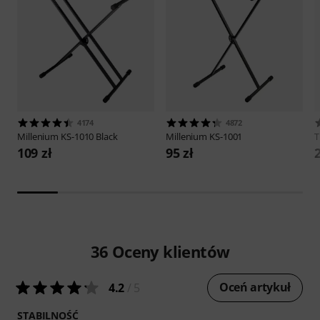
4174
4872
Millenium
KS-1010 Black
Millenium
KS-1001
109 zł
95 zł
36
Oceny klientów
Oceń artykuł
4.2
/ 5
STABILNOŚĆ