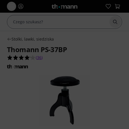
Rozpoc
Stolki, lawki, siedziska
Thomann PS-37BP
4.2 na 5 gwiazdek z 36 ocen klientów
(
36
)