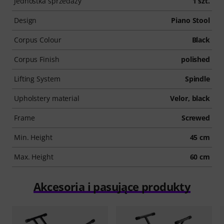
Jednostka sprzedaży
1 szt.
Design
Piano Stool
Corpus Colour
Black
Corpus Finish
polished
Lifting System
Spindle
Upholstery material
Velor, black
Frame
Screwed
Min. Height
45 cm
Max. Height
60 cm
Akcesoria i pasujące produkty