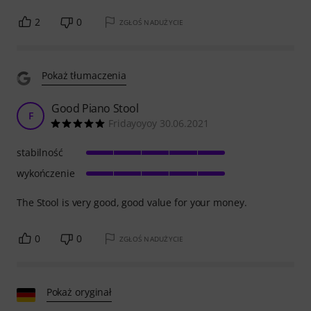
2
0
ZGŁOŚ NADUŻYCIE
Pokaż tłumaczenia
Good Piano Stool
F
Fridayoyoy 30.06.2021
stabilność
wykończenie
The Stool is very good, good value for your money.
0
0
ZGŁOŚ NADUŻYCIE
Pokaż oryginał