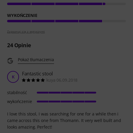
WYKOŃCZENIE
Zapoznaj się z wytyczymi
24
Opinie
Pokaż tłumaczenia
Fantastic stool
K
kuya 06.09.2018
stabilność
wykończenie
I love this stool, I was searching for one for a while then i
came across this one from Thomann. It very well built and
looks amazing. Perfect!