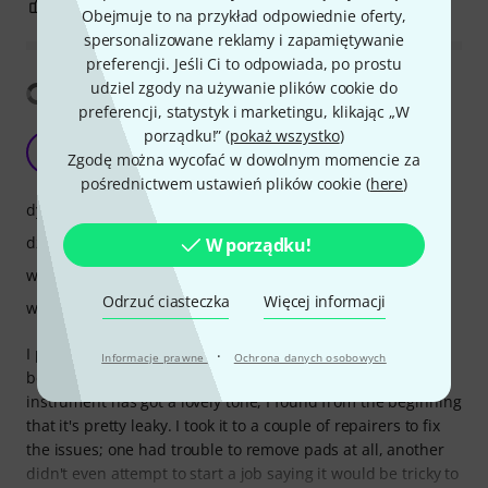
6
0
ZGŁOŚ NADUŻYCIE
Obejmuje to na przykład odpowiednie oferty,
spersonalizowane reklamy i zapamiętywanie
preferencji. Jeśli Ci to odpowiada, po prostu
udziel zgody na używanie plików cookie do
Pokaż tłumaczenia
preferencji, statystyk i marketingu, klikając „W
porządku!” (
pokaż wszystko
)
Unserviceable
A
Zgodę można wycofać w dowolnym momencie za
Anonimowy 16.06.2023
pośrednictwem ustawień plików cookie (
here
)
dynamika
dźwięk
W porządku!
wykończenie
Odrzuć ciasteczka
Więcej informacji
właściwości
I purchased this instrument a couple of years ago as a
·
Informacje prawne
Ochrona danych osobowych
beginner switching from a clarinet. Although this
instrument has got a lovely tone, I found from the beginning
that it's pretty leaky. I took it to a couple of repairers to fix
the issues; one had trouble to remove pads at all, another
didn't even attempt to start a job saying it would be tricky to