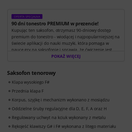
OFERTA SPECJALNA
90 dni tonestro PREMIUM w prezencie!
Kupując ten saksofon, otrzymasz 90-dniowy dostęp
premium do tonestro - wiodącej i najpopularniejszej na
świecie aplikacji do nauki muzyki, która pomaga w
nauce gry na saksofonie i sprawia, że ćwiczenie jest
przyjemnością.
POKAŻ WIĘCEJ
Odkryj świat muzyki dzięki
60 interaktywnym lekcjom
krok po kroku,
ponad
400 utworom z wysokiej
Saksofon tenorowy
jakości podkładami muzycznymi
i ponad
270
ukierunkowanym ćwiczeniom
Klapa wysokiego F#
.
Przednia klapa F
Interaktywna informacja zwrotna na żywo z tonestro
Korpus, szyjkę i mechanizm wykonano z mosiądzu
słucha Twojej gry, analizuje każdą nutę i daje
Oddzielne śruby regulacyjne dla D, E, F, A oraz H
natychmiastową informację zwrotną na temat
wysokości dźwięku i rytmu. Skorzystaj z okazji, aby
Regulowany uchwyt na kciuk wykonany z metalu
rozwijać swoje umiejętności gry na skrzypcach w
Rękojeść klawiszy G# i F# wykonana z litego materiału
sposób elastyczny, skuteczny i przyjemny - zawsze i