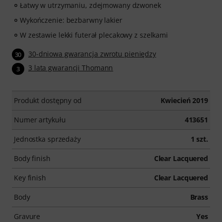
wszędzie. Bez automatycznego odnawiania!
Łatwy w utrzymaniu, zdejmowany dzwonek
Wykończenie: bezbarwny lakier
W zestawie lekki futerał plecakowy z szelkami
30-dniowa gwarancja zwrotu pieniędzy
30
3 lata gwarancji Thomann
3
Produkt dostępny od
Kwiecień 2019
Numer artykułu
413651
Jednostka sprzedaży
1 szt.
Body finish
Clear Lacquered
Key finish
Clear Lacquered
Body
Brass
Gravure
Yes