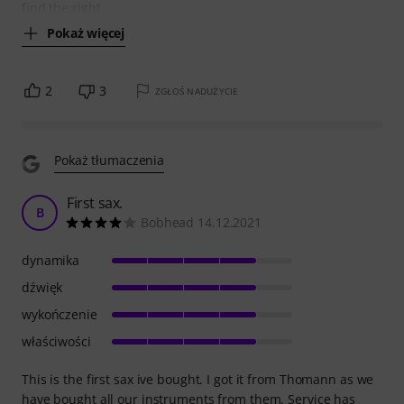
find the right
Pokaż więcej
2
3
ZGŁOŚ NADUŻYCIE
Pokaż tłumaczenia
First sax.
B
Bobhead 14.12.2021
dynamika
dźwięk
wykończenie
właściwości
This is the first sax ive bought. I got it from Thomann as we
have bought all our instruments from them. Service has