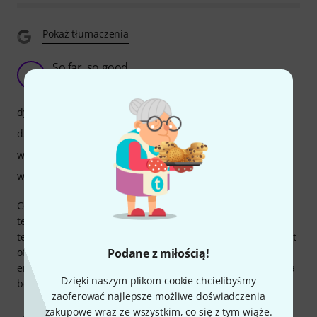
Pokaż tłumaczenia
So far, so good
J
JohnKeats 22.01.2022
dynamika
dźwięk
wykończenie
właściwości
Complete beginner with the saxophone. I decided to go for
tenor because I'm an adult with large hands and I prefer
tenor's tone. So far I have managed to get a good sound out
of it at times, which must mean the instrument is good
Podane z miłością!
enough (the blame for the bad notes should fall on me as a
Dzięki naszym plikom cookie chcielibyśmy
beginner)
zaoferować najlepsze możliwe doświadczenia
zakupowe wraz ze wszystkim, co się z tym wiąże.