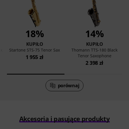
18%
14%
KUPIŁO
KUPIŁO
x
Startone STS-75 Tenor Sax
Thomann TTS-180 Black
Tenor Saxophone
1 955 zł
2 398 zł
porównaj
Akcesoria i pasujące produkty