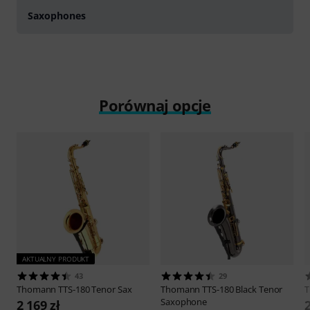
Saxophones
Porównaj opcje
AKTUALNY PRODUKT
43
29
Thomann
TTS-180 Tenor Sax
Thomann
TTS-180 Black Tenor
Saxophone
2 169 zł
2