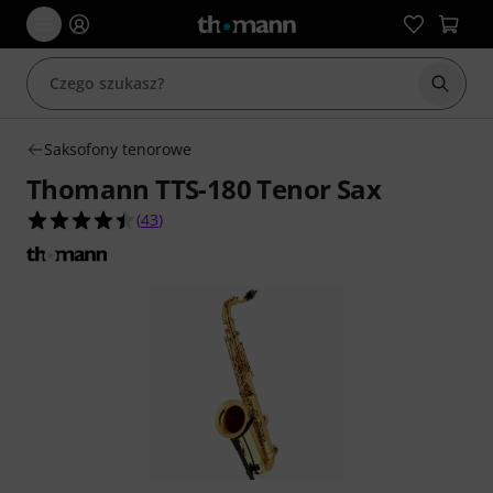
Rozpoc
Saksofony tenorowe
Thomann TTS-180 Tenor Sax
4.4 na 5 gwiazdek z 43 ocen klientów
(
43
)