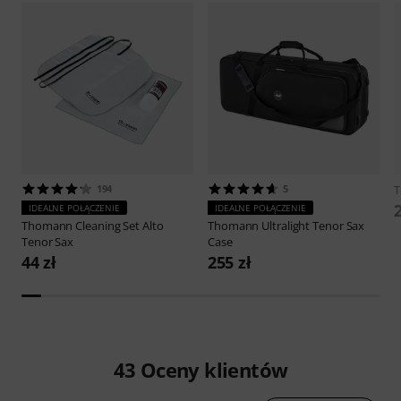
194
5
2
IDEALNE POŁĄCZENIE
IDEALNE POŁĄCZENIE
Thomann
Cleaning Set Alto
Thomann
Ultralight Tenor Sax
Tenor Sax
Case
44 zł
255 zł
43
Oceny klientów