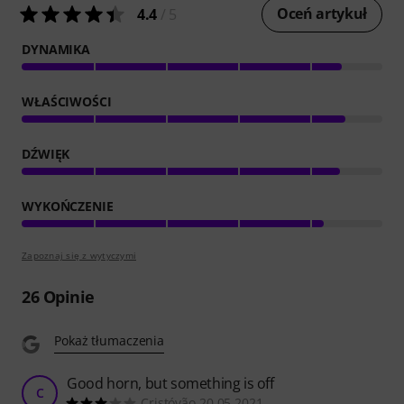
Oceń artykuł
4.4
/ 5
DYNAMIKA
WŁAŚCIWOŚCI
DŹWIĘK
WYKOŃCZENIE
Zapoznaj się z wytyczymi
26
Opinie
Pokaż tłumaczenia
Good horn, but something is off
C
Cristóvão 20.05.2021