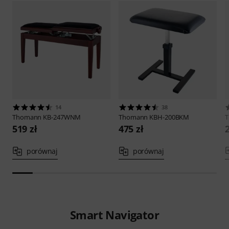
14
38
Thomann
KB-247WNM
Thomann
KBH-200BKM
519 zł
475 zł
porównaj
porównaj
Smart Navigator