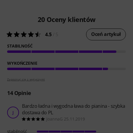
20
Oceny klientów
Oceń artykuł
4.5
/ 5
STABILNOŚĆ
WYKOŃCZENIE
Zapoznaj się z wytyczymi
14
Opinie
Bardzo ładna i wygodna ława do pianina - szybka
dostawa do PL
J
JoannaG 25.11.2019
stabilność