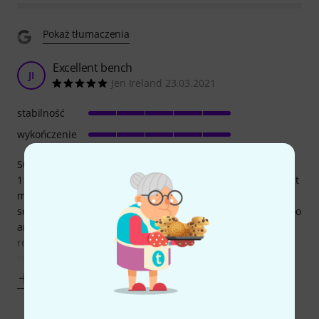
Pokaż tłumaczenia
Excellent bench
JI
Jen Ireland 23.03.2021
stabilność
wykończenie
Super easy to put together. REALLY sturdy. I am 18 stone /
115 kg heavy and feel very comfortable on it (not at all like it
might break). It's great to have each side lifting separately
so my toddler daughter can sit with me and "play" piano too
and not need to struggle to reach the keys. Highly
recommend the bench. It also looks great - classy with the
velvet-look
Pokaż więcej