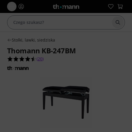
Rozpoc
Stolki, lawki, siedziska
Thomann KB-247BM
4.5 na 5 gwiazdek z 20 ocen klientów
(
20
)