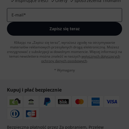
Inspirujące treści
Oferty
Spostrzeżenia Thomann
E-mail
*
Zapisz się teraz
Klikając na „Zapisz się teraz”, wyrażasz zgodę na otrzymywanie
materialów reklamowych przesyłanych drogą elektroniczną. Możesz
zrezygnować z subskrypcji w dowolnym momencie. Więcej informacji na
temat newslettera można znaleźć w naszych
wytycznych dotyczących
ochrony danych ososbowych
.
* Wymagany
Kupuj i płać bezpiecznie
Bezpieczna płatność przez Za pobraniem, Przelew