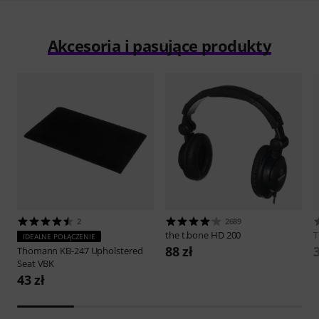
Akcesoria i pasujące produkty
2
2689
the t.bone
HD 200
IDEALNE POŁĄCZENIE
88 zł
Thomann
KB-247 Upholstered
Seat VBK
43 zł