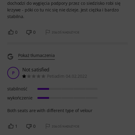
dochodzi do wygięcia podpory przez co siedzisko robi się
krzywe - póki co tu nic się nie dzieje. Jest ciężka i bardzo
stabilna.
0
0
ZGŁOŚ NADUŻYCIE
Pokaż tłumaczenia
Not satisfied
P
Petiadim 04.02.2022
stabilność
wykończenie
Both seats are with different type of velour
1
0
ZGŁOŚ NADUŻYCIE