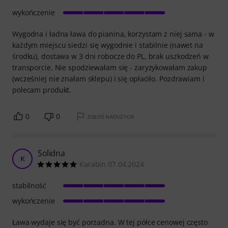
wykończenie
Wygodna i ładna ława do pianina, korzystam z niej sama - w
każdym miejscu siedzi się wygodnie i stabilnie (nawet na
środku), dostawa w 3 dni robocze do PL, brak uszkodzeń w
transporcie. Nie spodziewałam się - zaryzykowałam zakup
(wcześniej nie znałam sklepu) i się opłaciło. Pozdrawiam i
polecam produkt.
0
0
ZGŁOŚ NADUŻYCIE
Solidna
K
Karabin 07.04.2024
stabilność
wykończenie
Ława wydaje się być porzadna. W tej półce cenowej często