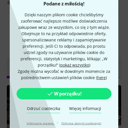
1
1
ZGŁOŚ NADUŻYCIE
Podane z miłością!
Dzięki naszym plikom cookie chcielibyśmy
zaoferować najlepsze możliwe doświadczenia
Wszystkie oceny
zakupowe wraz ze wszystkim, co się z tym wiąże.
Obejmuje to na przykład odpowiednie oferty,
spersonalizowane reklamy i zapamiętywanie
preferencji. Jeśli Ci to odpowiada, po prostu
Czy wiesz że?
udziel zgody na używanie plików cookie do
preferencji, statystyk i marketingu, klikając „W
Dokumenty do
porządku!” (
pokaż wszystko
)
Wszystko
Poradniki
pobrania
Zgodę można wycofać w dowolnym momencie za
pośrednictwem ustawień plików cookie (
here
)
W porządku!
Odrzuć ciasteczka
Więcej informacji
·
Informacje prawne
Ochrona danych osobowych