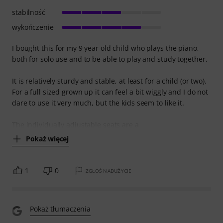
stabilność
wykończenie
I bought this for my 9 year old child who plays the piano,
both for solo use and to be able to play and study together.
It is relatively sturdy and stable, at least for a child (or two).
For a full sized grown up it can feel a bit wiggly and I do not
dare to use it very much, but the kids seem to like it.
The individually adjustable seats are a
Pokaż więcej
1
0
ZGŁOŚ NADUŻYCIE
Pokaż tłumaczenia