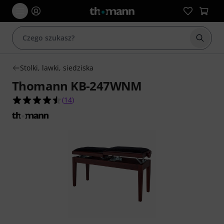
Rozpoc
Stolki, lawki, siedziska
Thomann KB-247WNM
4.5 na 5 gwiazdek z 14 ocen klientów
(
14
)