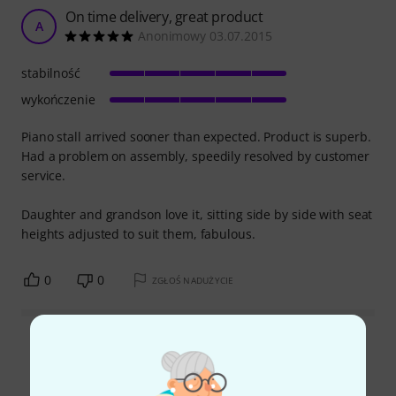
On time delivery, great product
A
Anonimowy 03.07.2015
stabilność
wykończenie
Piano stall arrived sooner than expected. Product is superb.
Had a problem on assembly, speedily resolved by customer
service.
Daughter and grandson love it, sitting side by side with seat
heights adjusted to suit them, fabulous.
0
0
ZGŁOŚ NADUŻYCIE
Wszystkie oceny