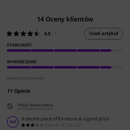
14
Oceny klientów
Oceń artykuł
4.5
/ 5
STABILNOŚĆ
WYKOŃCZENIE
Zapoznaj się z wytyczymi
11
Opinie
Pokaż tłumaczenia
A decent piece of furniture at a good price
KW
Kalle W. 07.05.2021