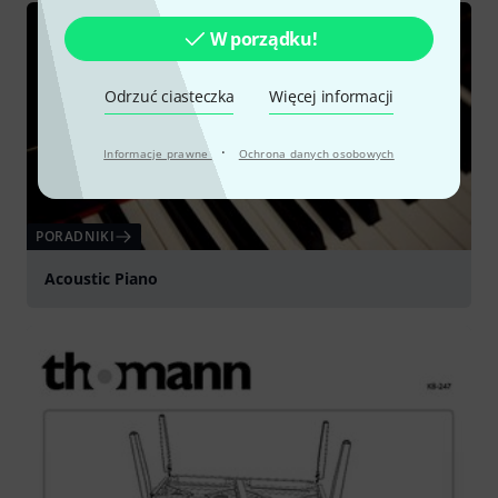
W porządku!
Odrzuć ciasteczka
Więcej informacji
·
Informacje prawne
Ochrona danych osobowych
PORADNIKI
Acoustic Piano