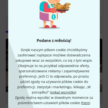
Czy wiesz że?
Dokumenty do
Wszystko
Poradniki
pobrania
Podane z miłością!
Dzięki naszym plikom cookie chcielibyśmy
zaoferować najlepsze możliwe doświadczenia
zakupowe wraz ze wszystkim, co się z tym wiąże.
Obejmuje to na przykład odpowiednie oferty,
spersonalizowane reklamy i zapamiętywanie
preferencji. Jeśli Ci to odpowiada, po prostu
udziel zgody na używanie plików cookie do
preferencji, statystyk i marketingu, klikając „W
PORADNIKI
porządku!” (
pokaż wszystko
)
Zgodę można wycofać w dowolnym momencie za
Digital Pianos
pośrednictwem ustawień plików cookie (
here
)